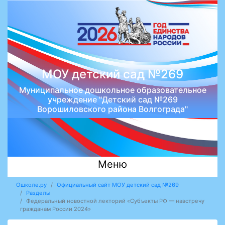
МОУ детский сад №269
Муниципальное дошкольное образовательное
учреждение "Детский сад №269
Ворошиловского района Волгограда"
Меню
Ошколе.ру
Официальный сайт МОУ детский сад №269
Разделы
Федеральный новостной лекторий «Субъекты РФ — навстречу
гражданам России 2024»