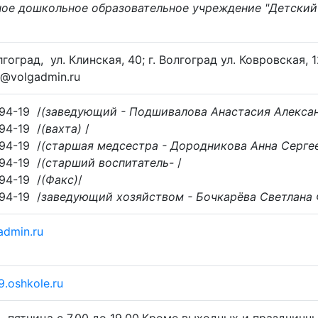
ое дошкольное образовательное учреждение "Детски
олгоград
,
ул. Клинская, 40; г. Волгоград ул. Ковровская,
@volgadmin.ru
94-19
/
(заведующий - Подшивалова Анастасия Алекса
94-19
/
(вахта)
/
94-19
/
(старшая медсестра - Дородникова Анна Серге
94-19
/
(старший воспитатель-
/
94-19
/
(Факс)
/
94-19
/
заведующий хозяйством - Бочкарёва Светлана
dmin.ru
9.oshkole.ru
- пятница с 7.00 до 19.00.Кроме выходных и праздничн