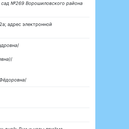
й сад №269 Ворошиловского района
 12а; адрес электронной
ндровна
/
евна)
/
 Фёдоровна
/
ых дней; Дни и часы приёма