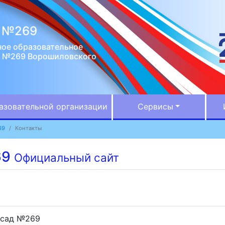
д №269
ое образовательное
д №269 Ворошиловского
азовательной организации
Сервисы
69
Контакты
69
Официальный сайт
ы
 сад №269