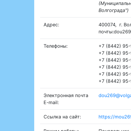
(Муниципальн
Волгограда")
Адрес:
400074
,
г. В
почты:dou269
Телефоны:
+7 (8442) 95-
+7 (8442) 95-
+7 (8442) 95-
+7 (8442) 95-
+7 (8442) 95-
+7 (8442) 95-
Электронная почта
dou269@volga
E-mail:
Ссылка на сайт:
https://mou26
Режим работы:
Понедельник 