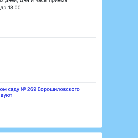
до 18.00
ком саду № 269 Ворошиловского
твуют