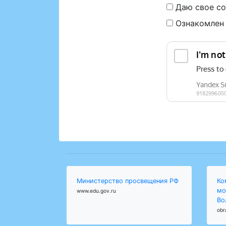
Даю свое со
Ознакомлен
Министерство просвещения РФ
Ко
мо
www.edu.gov.ru
Во
obr