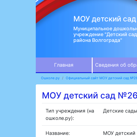
МОУ детский са
Муниципальное дошкольн
учреждение "Детский са
района Волгограда"
Главная
Сведения об обр
Ошколе.ру
Официальный сайт МОУ детский сад №2
МОУ детский сад №2
Тип учреждения (на
Детские сад
ошколе.ру):
Название:
МОУ детский