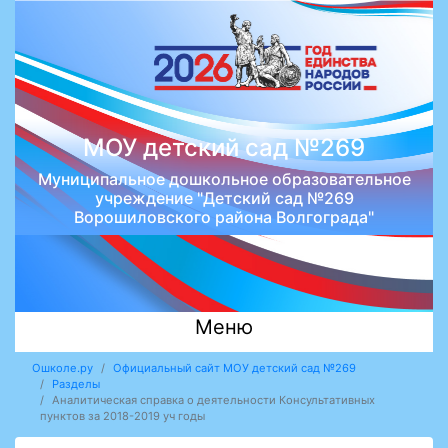
МОУ детский сад №269
Муниципальное дошкольное образовательное
учреждение "Детский сад №269
Ворошиловского района Волгограда"
Меню
Ошколе.ру
Официальный сайт МОУ детский сад №269
Разделы
Аналитическая справка о деятельности Консультативных
пунктов за 2018-2019 уч годы