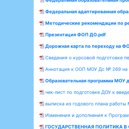
Федеральная адаптированная обра
Методические рекомендации по р
Презентация ФОП ДО.pdf
Дорожная карта по переходу на ФО
Сведения о курсовой подготовке п
Аннотация к ООП МОУ Дс № 269 на 
Образовательная программа МОУ д
чек-лист по подготовке ДОУ к вве
выписка из годового плана работы
Изменения и дополнения к Програм
ГОСУДАРСТВЕННАЯ ПОЛИТИКА В С