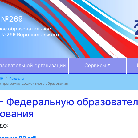
д №269
ое образовательное
д №269 Ворошиловского
азовательной организации
Сервисы
69
Разделы
 программу дошкольного образования
- Федеральную образовате
зования
ДО:
грамма ДО.pdf