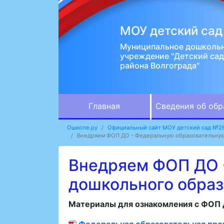
МОУ детский са
Муниципальное дошкольн
учреждение "Детский са
района Волгограда"
Главная
Сведения об обр
Ошколе.ру
Официальный сайт МОУ детский сад №2
Внедряем ФОП ДО - Федеральную образовательную
Внедряем ФОП ДО 
дошкольного обра
Материалы для ознакомления с ФОП 
Федеральная образовательная про